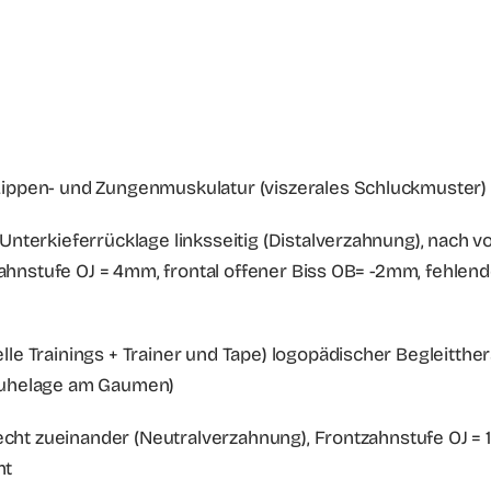
Lippen- und Zungenmuskulatur (viszerales Schluckmuster)
Unterkieferrücklage linksseitig (Distalverzahnung), nach v
tzahnstufe OJ = 4mm, frontal offener Biss OB= -2mm, fehle
lle Trainings + Trainer und Tape) logopädischer Begleitt
ruhelage am Gaumen)
lrecht zueinander (Neutralverzahnung), Frontzahnstufe OJ 
nt