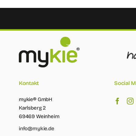
Kontakt
Social M
mykie® GmbH
Karlsberg 2
69469 Weinheim
info@mykie.de