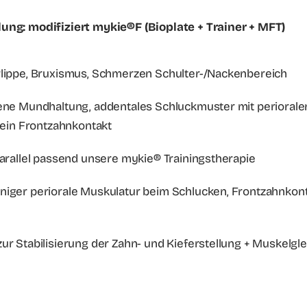
lung: modifiziert mykie®F (Bioplate + Trainer + MFT)
erlippe, Bruxismus, Schmerzen Schulter-/Nackenbereich
fene Mundhaltung, addentales Schluckmuster mit periorale
 kein Frontzahnkontakt
parallel passend unsere mykie® Trainingstherapie
iger periorale Muskulatur beim Schlucken, Frontzahnkonta
n zur Stabilisierung der Zahn- und Kieferstellung + Muskel