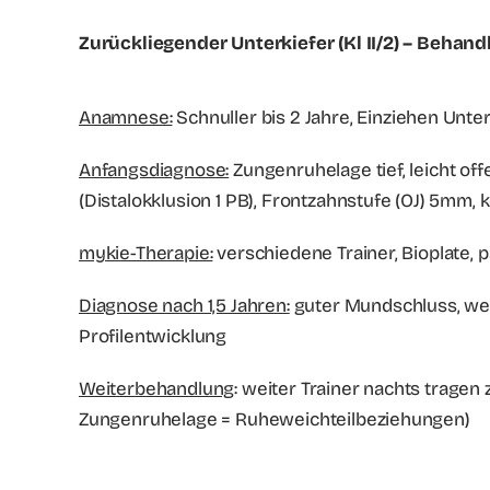
Zurückliegender Unterkiefer (Kl II/2) – Behand
Anamnese:
Schnuller bis 2 Jahre, Einziehen Unt
Anfangsdiagnose:
Zungenruhelage tief, leicht of
(Distalokklusion 1 PB), Frontzahnstufe (OJ) 5mm,
mykie-Therapie:
verschiedene Trainer, Bioplate, 
Diagnose nach 1,5 Jahren:
guter Mundschluss, wen
Profilentwicklung
Weiterbehandlung
: weiter Trainer nachts trage
Zungenruhelage = Ruheweichteilbeziehungen)