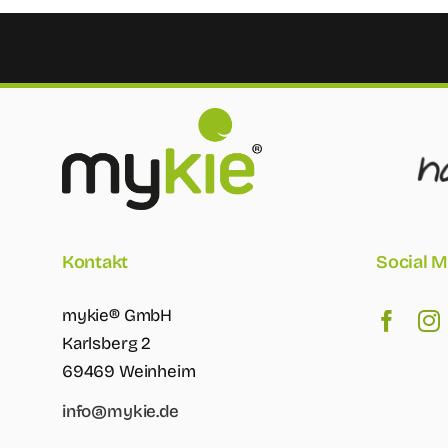
Kontakt
Social M
mykie® GmbH
Karlsberg 2
69469 Weinheim
info@mykie.de